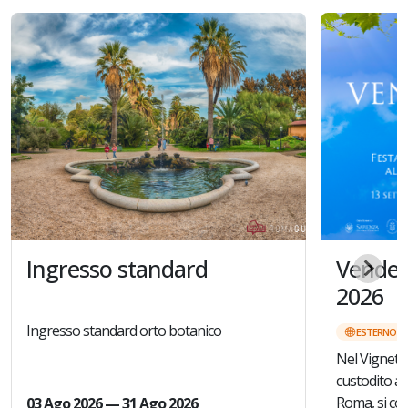
Ingresso standard
Vende
2026
Ingresso standard orto botanico
ESTERNO
Nel Vigneto 
custodito al
Roma, si cons
03 Ago 2026 — 31 Ago 2026